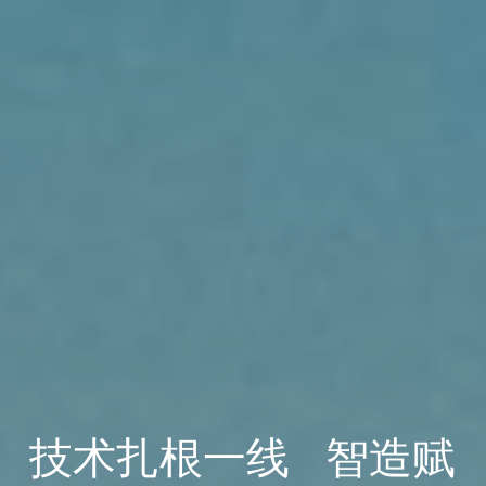
技术扎根一线   智造赋