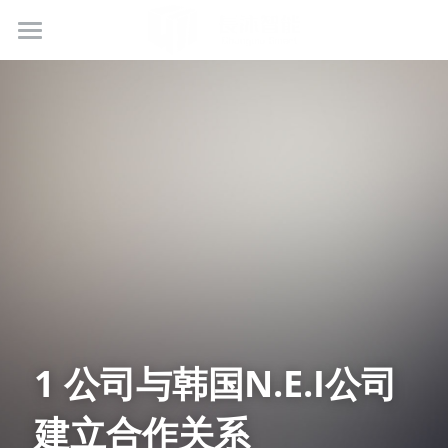
网站首页
核心技术
非标自动化方案
自研标准机
合作伙伴
锂电池注液口清洗机
锂电池FCC-CCS激光焊接
人才招聘
锂电池极片焊接机
联系我们
1 公司与韩国N.E.I公司
超声波线束焊接机
建立合作关系
大气等离子清洗机