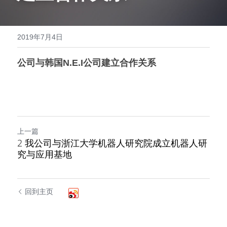
0512-36606029
等离子清洗喷涂机
2019年7月4日
超声波干式除尘机
公司与韩国N.E.I公司建立合作关系
去毛边喷砂机
牙线全自动包装机
医疗片剂全自动封装生产线
上一篇
注塑餐盒包装机
2 我公司与浙江大学机器人研究院成立机器人研
究与应用基地
脚轮全自动组装设备
无线充电核心部件生产线
回到主页
固体抛光蜡注射成型生产线