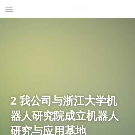
网站首页
核心技术
非标自动化方案
自研标准机
合作伙伴
锂电池注液口清洗机
锂电池FCC-CCS激光焊接
人才招聘
2 我公司与浙江大学机
锂电池极片焊接机
联系我们
器人研究院成立机器人
超声波线束焊接机
研究与应用基地
大气等离子清洗机